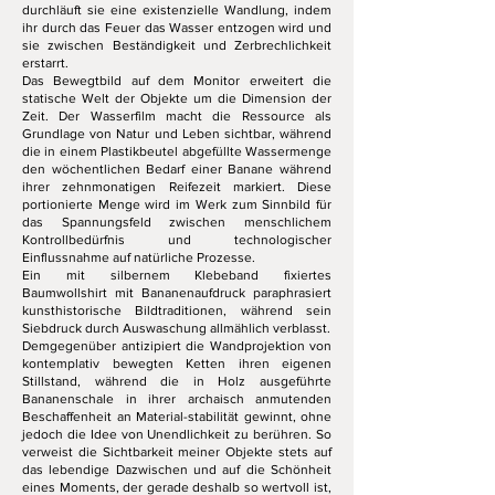
durchläuft sie eine existenzielle Wandlung, indem
ihr durch das Feuer das Wasser entzogen wird und
sie zwischen Beständigkeit und Zerbrechlichkeit
erstarrt.
Das Bewegtbild auf dem Monitor erweitert die
statische Welt der Objekte um die Dimension der
Zeit. Der Wasserfilm macht die Ressource als
Grundlage von Natur und Leben sichtbar, während
die in einem Plastikbeutel abgefüllte Wassermenge
den wöchentlichen Bedarf einer Banane während
ihrer zehnmonatigen Reifezeit markiert. Diese
portionierte Menge wird im Werk zum Sinnbild für
das Spannungsfeld zwischen menschlichem
Kontrollbedürfnis und technologischer
Einflussnahme auf natürliche Prozesse.
Ein mit silbernem Klebeband fixiertes
Baumwollshirt mit Bananenaufdruck paraphrasiert
kunsthistorische Bildtraditionen, während sein
Siebdruck durch Auswaschung allmählich verblasst.
Demgegenüber antizipiert die Wandprojektion von
kontemplativ bewegten Ketten ihren eigenen
Stillstand, während die in Holz ausgeführte
Bananenschale in ihrer archaisch anmutenden
Beschaffenheit an Material-stabilität gewinnt, ohne
jedoch die Idee von Unendlichkeit zu berühren. So
verweist die Sichtbarkeit meiner Objekte stets auf
das lebendige Dazwischen und auf die Schönheit
eines Moments, der gerade deshalb so wertvoll ist,