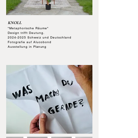
KNOLL
"Metaphorische Räume"
Design trifft Deutung.
2024-2025
Schweiz und Deutschland
Fotografie auf Alucobond
Ausstellung in
Planung