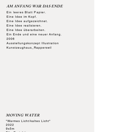
AM ANFANG WAR DAS ENDE
Ein leeres Blatt Papier.
​Eine Idee im Kopf.
Eine Idee aufgezeichnet.
Eine Idee realisieren.
Eine Idee überarbeiten.
Ein Ende und eine neuer Anfang.
2006
Ausstellungskonzept Illustration
Kunstzeughaus_Rapperswil
MOVING WATER
"Warmes Licht/kaltes Licht"
2022
9x5m